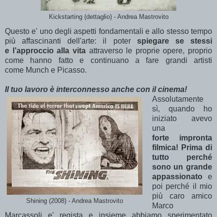
Kickstarting (dettaglio) - Andrea Mastrovito
Questo e' uno degli aspetti fondamentali e allo stesso tempo
più affascinanti dell'arte: il poter
spiegare se stessi
e
l’approccio alla vita
attraverso le proprie opere, proprio
come hanno fatto e continuano a fare grandi artisti
come
Munch e Picasso.
Il tuo lavoro è interconnesso anche con il cinema!
Assolutamente
sì, quando ho
iniziato avevo
una
forte impronta
filmica! Prima di
tutto perché
sono un grande
appassionato
e
poi perché il mio
più caro amico
Shining (2008) - Andrea Mastrovito
Marco
Marcassoli e' regista e insieme abbiamo sperimentato