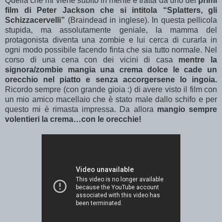
Quella che mi viene subito in mente è tratta da uno dei
primi
film di Peter Jackson che si intitola “Splatters, gli
Schizzacervelli”
(Braindead in inglese). In questa pellicola
stupida, ma assolutamente geniale, la mamma del
protagonista diventa una zombie e lui cerca di curarla in
ogni modo possibile facendo finta che sia tutto normale. Nel
corso di una cena con dei vicini di casa
mentre la
signora/zombie mangia una crema dolce le cade un
orecchio nel piatto e senza accorgersene lo ingoia.
Ricordo sempre (con grande gioia :) di avere visto il film con
un mio amico macellaio che è stato male
dallo schifo e
per
questo mi è rimasta impressa. Da allora
mangio sempre
volentieri la crema…con le orecchie!