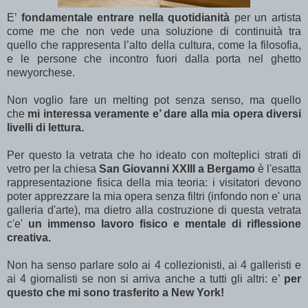
E’
fondamentale entrare nella quotidianità
per un artista
come me che non vede una soluzione di continuità tra
quello che rappresenta l’alto della cultura, come la filosofia,
e le persone che incontro fuori dalla porta nel ghetto
newyorchese.
Non voglio fare un melting pot senza senso, ma quello
che
mi interessa veramente e’ dare alla mia opera diversi
livelli di lettura.
Per questo la vetrata che ho ideato con molteplici strati di
vetro per la chiesa
San Giovanni XXIII a Bergamo
è l'esatta
rappresentazione fisica della mia teoria: i visitatori devono
poter apprezzare la mia opera senza filtri (infondo non e' una
galleria d'arte), ma
dietro alla costruzione di questa vetrata
c'e'
un
immenso lavoro fisico e mentale di riflessione
creativa.
Non ha senso parlare solo ai 4 collezionisti, ai 4 galleristi e
ai 4 giornalisti se non si arriva anche a tutti gli altri: e’
per
questo che mi sono trasferito a New York!