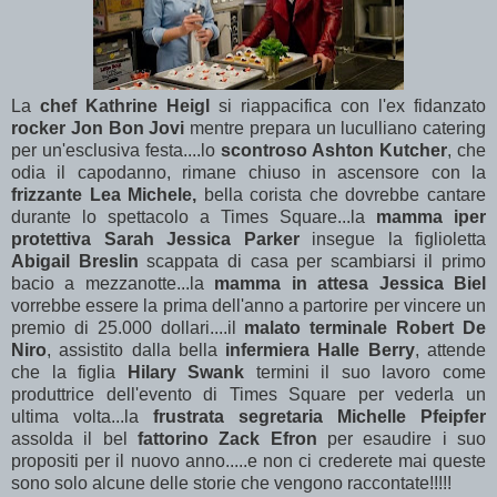
La
chef Kathrine Heigl
si riappacifica con l'ex fidanzato
rocker Jon Bon Jovi
mentre prepara un luculliano catering
per un'esclusiva festa....lo
scontroso Ashton Kutcher
, che
odia il capodanno, rimane chiuso in ascensore con la
frizzante Lea Michele,
bella corista che dovrebbe cantare
durante lo spettacolo a Times Square...la
mamma iper
protettiva Sarah Jessica Parker
insegue la figlioletta
Abigail Breslin
scappata di casa per scambiarsi il primo
bacio a mezzanotte...la
mamma in attesa Jessica Biel
vorrebbe essere la prima dell'anno a partorire per vincere un
premio di 25.000 dollari....il
malato terminale Robert De
Niro
, assistito dalla bella
infermiera Halle Berry
, attende
che la figlia
Hilary Swank
termini il suo lavoro come
produttrice dell'evento di Times Square per vederla un
ultima volta...la
frustrata segretaria Michelle Pfeipfer
assolda il bel
fattorino Zack Efron
per esaudire i suo
propositi per il nuovo anno.....e non ci crederete mai queste
sono solo alcune delle storie che vengono raccontate!!!!!