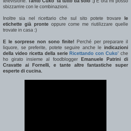
televisione.
Tanto Cuko' fa tutto da solo :)
E ora mi posso
sbizzarrire con le combinazioni.
Inoltre sia nel ricettario che sul sito potete trovare
le
etichette già pronte
oppure come me riutilizzare quelle
trovate in casa :)
E le sorprese non sono finite!
Perché per preparare il
liquore, se preferite, potete seguire anche le
indicazioni
della video ricetta della serie
Ricettando con Cuko'
che
ho girato insieme al foodblogger
Emanuele Patrini di
Cravatte ai Fornelli, e tante altre fantastiche super
esperte di cucina.