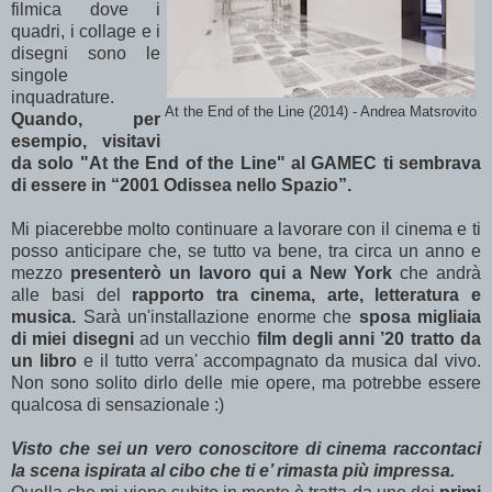
filmica dove i
quadri, i collage e i
disegni sono le
singole
inquadrature.
At the End of the Line (2014) - Andrea Matsrovito
Quando, per
esempio, visitavi
da solo "At the End of the Line" al GAMEC ti sembrava
di essere in “2001 Odissea nello Spazio”.
Mi piacerebbe molto continuare a lavorare con il cinema e ti
posso anticipare che, se tutto va bene, tra circa un anno e
mezzo
presenterò un lavoro qui a New York
che andrà
alle basi del
rapporto tra cinema, arte, letteratura e
musica.
Sarà un'installazione enorme che
sposa migliaia
di miei disegni
ad
un vecchio
film degli anni ’20 tratto da
un libro
e il tutto verra' accompagnato da
musica dal vivo.
Non sono solito dirlo delle mie opere, ma potrebbe essere
qualcosa di sensazionale :)
Visto che sei un vero conoscitore di cinema raccontaci
la scena ispirata al cibo che ti e’ rimasta più impressa.