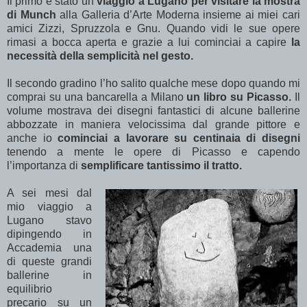
Il primo è stato un
viaggio a Lugano per visitare la mostra
di Munch
alla Galleria d’Arte Moderna insieme ai miei cari
amici Zizzi, Spruzzola e Gnu. Quando vidi le sue opere
rimasi a bocca aperta e grazie a lui cominciai a capire
la
necessità della semplicità nel gesto.
Il secondo gradino l’ho salito qualche mese dopo quando mi
comprai su una bancarella a Milano
un libro su Picasso.
Il
volume mostrava dei disegni fantastici di alcune ballerine
abbozzate in maniera velocissima dal grande pittore e
anche io
cominciai a lavorare su centinaia di disegni
tenendo a mente le opere di Picasso e capendo
l’importanza di
semplificare tantissimo il tratto.
A sei mesi dal
mio viaggio a
Lugano stavo
dipingendo
in
Accademia
una
di queste grandi
ballerine in
equilibrio
precario su un