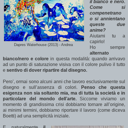
il bianco e nero.
Come si
compenetrano
o si annientano
queste due
anime?
Aiutami tu a
capirlo!
Dapres Waterhouse (2013) - Andrea
Ho sempre
alternato
bianco/nero e colore
in questa modalità: quando arrivavo
ad un punto di saturazione visiva con il colore pulivo il tutto
e
sentivo di dover ripartire dal disegno.
Pero’, ormai sono alcuni anni che lavoro esclusivamente sul
disegno e sull’assenza di colori.
Penso che questa
esigenza non sia soltanto mia, ma di tutta la società e in
particolare del mondo dell’arte.
Siccome viviamo un
momento di grandissima crisi dobbiamo tornare all’origine,
ai minimi termini, dobbiamo riportare il lavoro (come diceva
Boetti) ad una semplicità iniziale.
E naturalmente
il