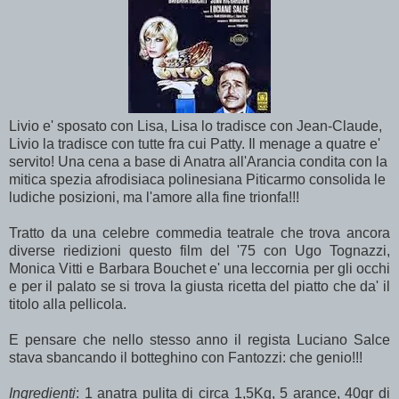
Livio e' sposato con Lisa, Lisa lo tradisce con Jean-Claude,
Livio la tradisce con tutte fra cui Patty. Il menage a quatre e'
servito! Una cena a base di Anatra all'Arancia condita con la
mitica spezia afrodisiaca polinesiana Piticarmo consolida le
ludiche posizioni, ma l'amore alla fine trionfa!!!
Tratto da una celebre commedia teatrale che trova ancora
diverse riedizioni questo film del '75 con Ugo Tognazzi,
Monica Vitti e Barbara Bouchet e' una leccornia per gli occhi
e per il palato se si trova la giusta ricetta del piatto che da' il
titolo alla pellicola.
E pensare che nello stesso anno il regista Luciano Salce
stava sbancando il botteghino con Fantozzi: che genio!!!
Ingredienti
: 1
anatra
pulita di circa 1,5Kg, 5
arance
, 40gr di