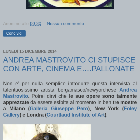
Anonimo
alle
00:30
Nessun commento:
Condividi
LUNEDÌ 15 DICEMBRE 2014
ANDREA MASTROVITO CI STUPISCE
CON ARTE, CINEMA E….PALLONATE
Non e' per nulla semplice introdurre questa intervista al
talentuosissimo artista bergamasco/newyorchese
Andrea
Mastrovito
.
P
otrei dirvi che
le sue opere sono talmente
apprezzate
da essere esibite al momento in ben
tre mostre
a Milano (
Galleria Giuseppe Pero
), New York (
Foley
Gallery
) e Londra (
Courtlaud Institute of Art
)
.