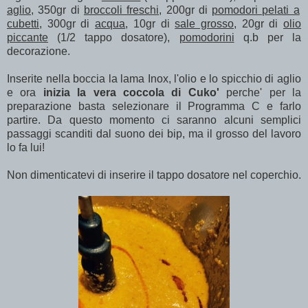
aglio
, 350gr di
broccoli freschi
, 200gr di
pomodori pelati a
cubetti
, 300gr di
acqua
, 10gr di
sale grosso
, 20gr di
olio
piccante
(1/2 tappo dosatore),
pomodorini
q.b per la
decorazione.
Inserite nella boccia la lama Inox, l'olio e lo spicchio di aglio
e ora
inizia la vera coccola di Cuko'
perche' per la
preparazione basta selezionare il Programma C e farlo
partire. Da questo momento ci saranno alcuni semplici
passaggi scanditi dal suono dei bip, ma il grosso del lavoro
lo fa lui!
Non dimenticatevi di inserire il tappo dosatore nel coperchio.