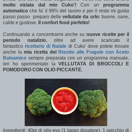
molto viziata dal mio Cuko'!
Con un
programma
automatico
che fa' il 99% del lavoro e per il resto mi guida
passo passo preparo delle
vellutate da urlo
: buone, sane,
calde e gustose.
Il confort food perfetto!
Continuando a concentrarmi anche su
nuove ricette per il
periodo natalizio
, oltre ad avere scaricato il
fantastico
ricettario di Natale
di Cuko' dove potete trovare
anche la
mia ricetta del
Risotto alle Fragole con Aceto
Balsamico
sempre preparata con un programma manuale,
ieri ho sperimentato la
VELLUTATA DI BROCCOLI E
POMODORO CON OLIO PICCANTE.
Ingredienti:
40gr di
olio evo
(1 tappo dosatore), 1 spicchio di