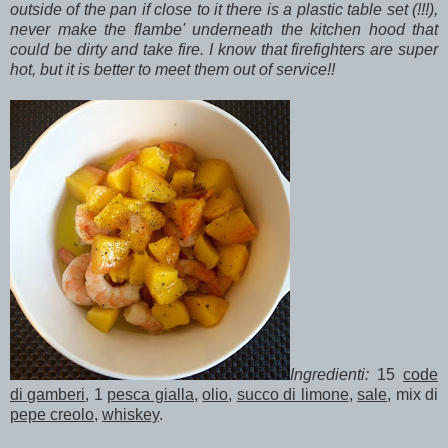
outside of the pan if close to it there is a plastic table set (!!!),
never make the flambe' underneath the kitchen hood that
could be dirty and take fire. I know that firefighters are super
hot, but it is better to meet them out of service!!
Ingredienti:
15
code
di gamberi
, 1
pesca gialla
,
olio
,
succo di limone
,
sale
, mix di
pepe creolo
,
whiskey
.