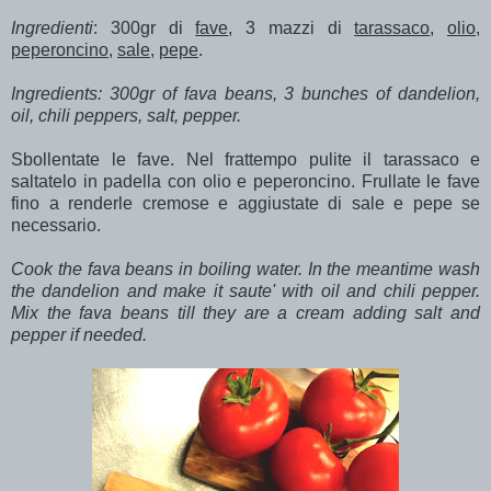
Ingredienti
: 300gr di
fave
, 3 mazzi di
tarassaco
,
olio
,
peperoncino
,
sale
,
pepe
.
Ingredients: 300gr of fava beans, 3 bunches of dandelion,
oil, chili peppers, salt, pepper.
Sbollentate le fave. Nel frattempo pulite il tarassaco e
saltatelo in padella con olio e peperoncino. Frullate le fave
fino a renderle cremose e aggiustate di sale e pepe se
necessario.
Cook the fava beans in boiling water. In the meantime wash
the dandelion and make it saute' with oil and chili pepper.
Mix the fava beans till they are a cream adding salt and
pepper if needed.