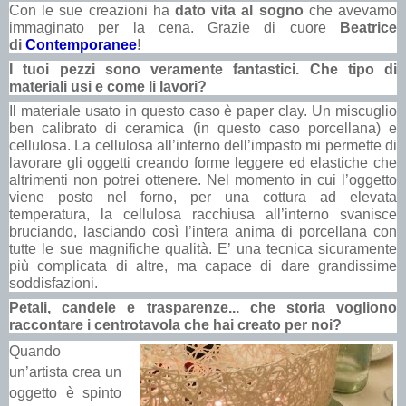
Con le sue creazioni ha
dato vita al sogno
che avevamo
immaginato per la cena. Grazie di cuore
Beatrice
di
Contemporanee
!
I tuoi pezzi sono veramente fantastici. Che tipo di
materiali usi e come li lavori?
Il materiale usato in questo caso è paper clay. Un miscuglio
ben calibrato di ceramica (in questo caso porcellana) e
cellulosa. La cellulosa all’interno dell’impasto mi permette di
lavorare gli oggetti creando forme leggere ed elastiche che
altrimenti non potrei ottenere. Nel momento in cui l’oggetto
viene posto nel forno, per una cottura ad elevata
temperatura, la cellulosa racchiusa all’interno svanisce
bruciando, lasciando così l’intera anima di porcellana con
tutte le sue magnifiche qualità. E’ una tecnica sicuramente
più complicata di altre, ma capace di dare grandissime
soddisfazioni.
Petali, candele e trasparenze... che storia vogliono
raccontare i centrotavola che hai creato per noi?
Quando
un’artista crea un
oggetto è spinto