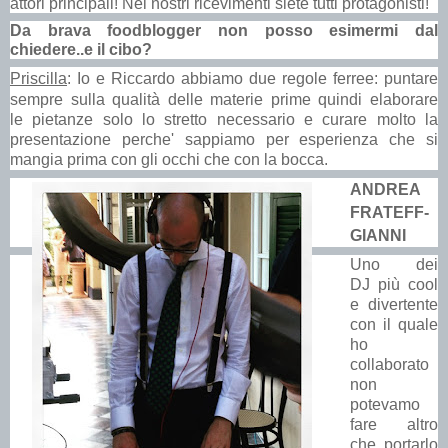
attori principali! Nei nostri ricevimenti siete tutti protagonisti!
Da brava foodblogger non posso esimermi dal
chiedere..e il cibo?
Priscilla
: Io e Riccardo abbiamo due regole ferree: puntare
sempre sulla
qualità
delle materie prime quindi elaborare
le pietanze solo lo stretto necessario e curare molto la
presentazione perche' sappiamo per esperienza che si
mangia prima con gli occhi che con la bocca.
ANDREA
FRATEFF-
GIANNI
Uno dei
DJ
più
cool
e divertente
con il quale
ho
collaborato
non
potevamo
fare altro
che portarlo