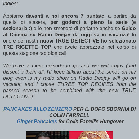
ladies!
Abbiamo
davanti a noi ancora 7 puntate
, a partire da
quella di stasera,
per goderci a pieno la serie (e
sezionarla :)
e io non smetterò di parlarne anche se
Guido
al Cinema su Radio Deejay da oggi va in vacanza!
In
onore dei nostri
nuovi TRUE DETECTIVE ho selezionato
TRE RICETTE TOP
che avete apprezzato nel corso di
questa stagione radiofonica!!
We have 7 more episode to go and we will enjoy (and
dissect :)
them
all. I'll keep talking about the series on my
blog even is my radio show on Radio Deejay will go on
vacation and I chose THREE TOP RECIPES from the
passed season to be combined with the new TRUE
DETECTIVE!
PANCAKES ALLO ZENZERO
PER IL DOPO SBORNIA DI
COLIN FARRELL
Ginger Pancakes
for Colin Farrell's
Hungover