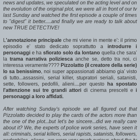
news and updates, we speculated on the acting level and on
the evolution of the original plot, we were all in front of our tv
last Sunday and watched the first episode a couple of times
to "digest" it better.....and finally we are ready to talk about
new TRUE DETECTIVE!
L
'annotazione principale
che mi viene in mente e': il primo
episodio e' stato dedicato soprattutto a
introdurre i
personaggi
e ha
sfiorato solo da lontano
quella che sara'
la
trama narrativa poliziesca
anche se, detto tra noi, ci
interessa veramente????
Pizzolatto (il creatore della serie)
lo sa benissimo
, noi super appassionati abbiamo gia' visto
di tutto...assassini, serial killer, stupratori seriali, satanisti,
sette, followers, pedofili, alieni....per questo
ha spostato
l'attenzione sui tre grandi attori
di cinema prescelti e
i
personaggi a loro affidati.
After watching Sunday's episode we all figured out that
Pizzolatto decided to play the cards of the actors more than
the one of the plot...but let's be sincere...did we really care
about it? We, the experts of police work series, have seen it
all: criminals, serial killers, serial rapists, satanists, followers,