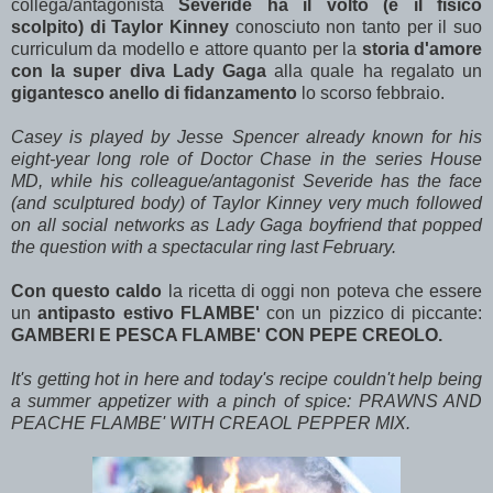
collega/antagonista
Severide ha il volto (e il fisico
scolpito) di Taylor Kinney
conosciuto non tanto per il suo
curriculum da modello e attore quanto per la
storia d'amore
con la super diva Lady Gaga
alla quale ha regalato un
gigantesco anello di fidanzamento
lo scorso febbraio.
Casey is played by Jesse Spencer already known for his
eight-year long role of Doctor Chase in the series House
MD, while his colleague/antagonist Severide has the face
(and sculptured body) of Taylor Kinney very much followed
on all social networks as Lady Gaga boyfriend that popped
the question with a spectacular ring last February.
Con questo caldo
la ricetta di oggi non poteva che essere
un
antipasto estivo FLAMBE'
con un pizzico di piccante:
GAMBERI E PESCA FLAMBE' CON PEPE CREOLO.
It's getting hot in here and today's recipe couldn't help being
a summer appetizer with a pinch of spice: PRAWNS AND
PEACHE FLAMBE' WITH CREAOL PEPPER MIX.