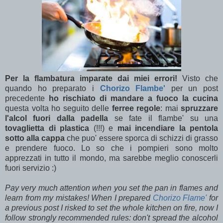
Per la flambatura imparate dai miei errori!
Visto che
quando ho preparato i
Chorizo Flambe'
per un post
precedente
ho rischiato di mandare a fuoco la cucina
questa volta ho seguito delle
ferree regole
: mai
spruzzare
l'alcol fuori dalla padella
se fate il flambe' su una
tovaglietta di plastica
(!!!) e
mai incendiare la pentola
sotto alla cappa
che puo' essere sporca di schizzi di grasso
e prendere fuoco. Lo so che i pompieri sono molto
apprezzati in tutto il mondo, ma sarebbe meglio conoscerli
fuori servizio :)
Pay very much attention when you set the pan in flames and
learn from my mistakes! When I prepared
Chorizo Flame'
for
a previous post I risked to set the whole kitchen on fire, now I
follow strongly recommended rules: don't spread the alcohol