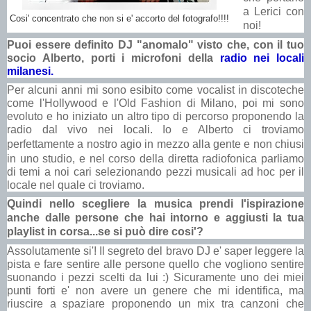
a Lerici con
Cosi' concentrato che non si e' accorto del fotografo!!!!
noi!
Puoi essere definito DJ "anomalo" visto che
, con il tuo
socio Alberto,
porti i microfoni della
radio nei locali
milanesi.
Per alcuni anni mi sono esibito come vocalist in discoteche
come l'Hollywood e l'Old Fashion di Milano, poi mi sono
evoluto e ho iniziato un altro tipo di percorso proponendo la
radio dal vivo nei locali. Io e Alberto ci troviamo
perfettamente a nostro agio
in mezzo alla gente e
non chiusi
in uno studio, e nel corso della diretta radiofonica parliamo
di temi a noi cari selezionando pezzi musicali ad hoc per il
locale nel quale ci troviamo.
Quindi nello scegliere la musica prendi l'ispirazione
anche dalle persone che hai intorno e aggiusti la tua
playlist in corsa...se si
può
dire cosi'?
Assolutamente si'! Il segreto del bravo DJ e' saper leggere la
pista e fare sentire alle persone quello che vogliono sentire
suonando i pezzi scelti da lui :) Sicuramente uno dei miei
punti forti e' non avere un genere che mi identifica, ma
riuscire a spaziare proponendo un mix tra canzoni che