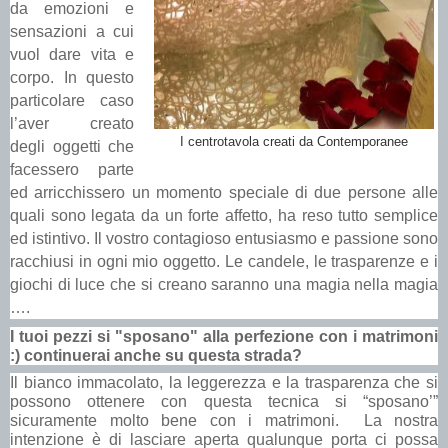
da emozioni e
sensazioni a cui
vuol dare vita e
corpo. In questo
particolare caso
l’aver creato
I centrotavola creati da Contemporanee
degli oggetti che
facessero parte
ed arricchissero un momento speciale di due persone alle
quali sono legata da un forte affetto, ha reso tutto semplice
ed istintivo. Il vostro contagioso entusiasmo e passione sono
racchiusi in ogni mio oggetto. Le candele, le trasparenze e i
giochi di luce che si creano saranno una magia nella magia
….
I tuoi pezzi si "sposano" alla perfezione con i matrimoni
:) continuerai anche su questa strada?
Il bianco immacolato, la leggerezza e la trasparenza che si
possono ottenere con questa tecnica si “sposano’”
sicuramente molto bene con i matrimoni. La nostra
intenzione è di lasciare aperta qualunque porta ci possa