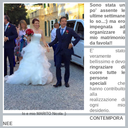
Sono stata un
po' assente le
ultime settimane
lo so...:) ma ero
impegnata ad
organizzare il
mio matrimonio
da favola!!
E' stato
veramente
bellissimo e devo
ringraziare di
cuore tutte le
persone
speciali
che
hanno contribuito
alla
realizzazione di
ogni mio
desiderio.
Io e mio MARITO Nicola ;)
CONTEMPORA
NEE