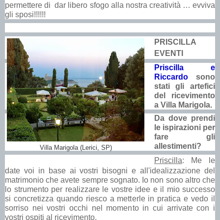
permettere di dar libero sfogo alla nostra creatività … evviva
gli sposi!!!!!!
PRISCILLA
EVENTI
Priscilla e
Riccardo
sono
stati gli artefici
del ricevimento
a Villa Marigola.
Da dove prendi
le ispirazioni per
fare gli
allestimenti?
Villa Marigola (Lerici, SP)
Priscilla
: Me le
date voi in base ai vostri bisogni e all'idealizzazione del
matrimonio che avete sempre sognato. Io non sono altro che
lo strumento per realizzare le vostre idee e il mio successo
si concretizza quando riesco a metterle in pratica e vedo il
sorriso nei vostri occhi nel momento in cui arrivate con i
vostri ospiti al ricevimento.