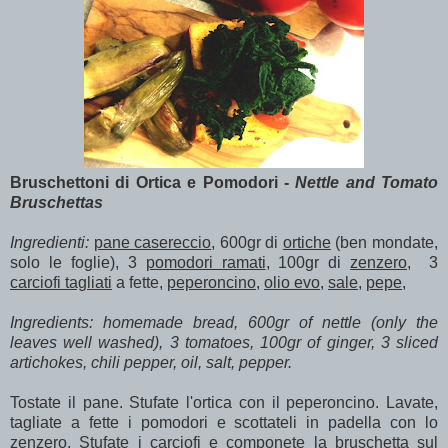
Bruschettoni di Ortica e Pomodori -
Nettle and Tomato
Bruschettas
Ingredienti:
pane casereccio
, 600gr di
ortiche
(ben mondate,
solo le foglie), 3
pomodori ramati
, 100gr di
zenzero,
3
carciofi tagliati
a fette,
peperoncino,
olio evo
,
sale
,
pepe,
Ingredients: homemade bread, 600gr of nettle (only the
leaves
well washed
), 3 tomatoes, 100gr of ginger, 3 sliced
artichokes, chili pepper, oil, salt, pepper.
Tostate il pane. Stufate l'ortica con il peperoncino. Lavate,
tagliate a fette i pomodori e scottateli in padella con lo
zenzero. Stufate i carciofi e componete la bruschetta sul