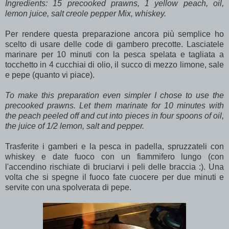
Ingredients: 15 precooked prawns, 1 yellow peach, oil,
lemon juice, salt creole pepper Mix, whiskey.
Per rendere questa preparazione ancora più semplice ho
scelto di usare delle code di gambero precotte. Lasciatele
marinare per 10 minuti con la pesca spelata e tagliata a
tocchetto in 4 cucchiai di olio, il succo di mezzo limone, sale
e pepe (quanto vi piace).
To make this preparation even simpler I chose to use the
precooked prawns. Let them marinate for 10 minutes with
the peach peeled off and cut into pieces in four spoons of oil,
the juice of 1/2 lemon, salt and pepper.
Trasferite i gamberi e la pesca in padella, spruzzateli con
whiskey e date fuoco con un fiammifero lungo (con
l'accendino rischiate di bruciarvi i peli delle braccia :). Una
volta che si spegne il fuoco fate cuocere per due minuti e
servite con una spolverata di pepe.