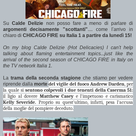
Su
Calde Delizie
non posso fare a meno di parlare di
argomenti decisamente "scottanti"
.... come l'arrivo in
chiaro di
CHICAGO FIRE su Italia 1 a partire da lunedì 15!
On my blog Calde Delizie (Hot Delicacies) I can't help
talking about flaming entertainment topics...just like the
arrival
of the second season of CHICAGO FIRE in Italy on
the TV network Italia 1.
La
trama della seconda stagione
che stiamo per vedere
riprende dalla
morte
del vigile del fuoco Andrew Darden
, per
la quale si
sentono colpevoli i due tenenti della Caserma 51:
il ligio al dovere
Matthew Casey
e l'impetuoso e carismatico
Kelly Severide.
Proprio su quest'ultimo, infatti, pesa l'accusa
della moglie del pompiere deceduto.