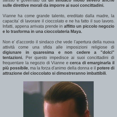
stesso e governato da
un sindaco molto severo anche
sulle direttive morali da imporre ai suoi concittadini.
Vianne ha come grande talento, ereditato dalla madre, la
capacita' di lavorare il cioccolato e ne ha fatto il suo lavoro.
Infatti, appena arrivata prende in
affitto un piccolo negozio
e lo trasforma in una cioccolateria Maya.
Non e' d'accordo il sindaco che vede l'apertura della nuova
attività come una sfida alle imposizioni religiose di
digiunare in quaresima e non cedere a "dolci"
tentazioni.
Per questo impedisce ai suoi concittadini di
frequentare la negozio di Vianne e
cerca di emarginarla il
più possibile
, ma la forza d'animo della donna e il
potere di
attrazione del cioccolato si dimostreranno imbattibili
.