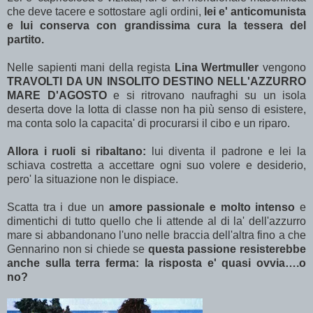
che deve tacere e sottostare agli ordini,
lei e' anticomunista
e lui conserva con grandissima cura la tessera del
partito.
Nelle sapienti mani della regista
Lina Wertmuller
vengono
TRAVOLTI DA UN INSOLITO DESTINO NELL'AZZURRO
MARE D'AGOSTO
e si ritrovano naufraghi su un isola
deserta dove la lotta di classe non ha più senso di esistere,
ma conta solo la capacita' di procurarsi il cibo e un riparo.
Allora i ruoli si ribaltano:
lui diventa il padrone e lei la
schiava costretta a accettare ogni suo volere e desiderio,
pero' la situazione non le dispiace.
Scatta tra i due un
amore passionale e molto intenso
e
dimentichi di tutto quello che li attende al di la' dell'azzurro
mare si abbandonano l'uno nelle braccia dell'altra fino a che
Gennarino non si chiede se
questa passione resisterebbe
anche sulla terra ferma: la risposta e' quasi ovvia….o
no?