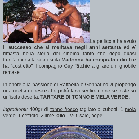
La pellicola ha avuto
il
successo che si meritava negli anni settanta
ed e'
rimasta nella storia del cinema tanto che dopo quasi
trent'anni dalla sua uscita
Madonna ha comprato i diritti
e
ha "costretto" il compagno Guy Ritchie a girare un ignobile
remake!
In onore alla passione di Raffaella e Gennarino vi propongo
una ricetta di pesce che potrà farvi sentire come se foste su
un'isola deserta:
TARTARE DI TONNO E MELA VERDE.
Ingredienti:
400gr di
tonno fresco
tagliato a cubetti, 1
mela
verde
, 1
cetriolo
, 2
lime
,
olio
EVO,
sale
,
pepe
.