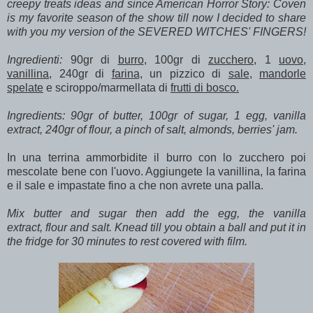
creepy treats ideas and since American Horror Story: Coven
is my favorite season of the show till now I decided to share
with you my version of the SEVERED WITCHES' FINGERS!
Ingredienti:
90gr di
burro
, 100gr di
zucchero
, 1
uovo
,
vanillina
, 240gr di
farina,
un pizzico di
sale
,
mandorle
spelate
e sciroppo/marmellata di
frutti di bosco.
Ingredients: 90gr of butter, 100gr of sugar, 1 egg, vanilla
extract, 240gr of flour, a pinch of salt, almonds, berries' jam.
In una terrina ammorbidite il burro con lo zucchero poi
mescolate bene con l'uovo. Aggiungete la vanillina, la farina
e il sale e impastate fino a che non avrete una palla.
Mix butter and sugar then add the egg, the vanilla
extract, flour and salt. Knead till you obtain a ball and put it in
the fridge for 30 minutes to rest covered with film.