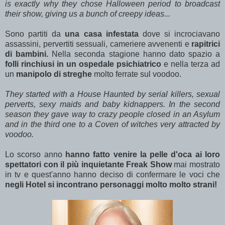
is exactly why they chose Halloween period to broadcast
their show, giving us a bunch of creepy ideas...
Sono partiti da
una casa infestata
dove si incrociavano
assassini, pervertiti sessuali, cameriere avvenenti e
rapitrici
di bambini.
Nella seconda stagione hanno dato spazio a
folli rinchiusi in un ospedale psichiatrico
e nella terza ad
un
manipolo di streghe
molto ferrate sul voodoo.
They started with a House Haunted by serial killers, sexual
perverts, sexy maids and baby kidnappers. In the second
season they gave way to crazy people closed in an Asylum
and in the third one to a Coven of witches very attracted by
voodoo.
Lo scorso anno
hanno fatto venire la pelle d'oca ai loro
spettatori con il più inquietante Freak Show
mai mostrato
in tv e quest'anno hanno deciso di confermare le voci che
negli Hotel si incontrano personaggi molto molto strani!