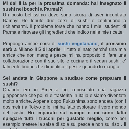
Mi dai il la per la prossima domanda: hai insegnato il
sushi nei boschi a Parma!?!
Un posto bellissimo dove sono sicura di aver incontrato
Bamby! Ho tenuto due corsi di sushi e continuano a
richiamarmi. Il problema forse che hanno i miei studenti di
Parma è ritrovare gli ingredienti che indico nelle mie ricette.
Propongo anche corsi di
sushi vegetariano
, il
prossimo
sarà a Milano il 5 di aprile
. Il tutto e' nato perché una mia
amica che non mangia pesce mi ha proposto di fare una
collaborazione con il suo sito e cucinare il vegan sushi: e’
talmente buono che dimentico il pesce quando lo mangio.
Sei andata in Giappone a studiare come preparare il
sushi?
Quando ero in America ho conosciuto una ragazza
giapponese che poi si e’ trasferita in Italia e siamo diventate
molto amiche. Appena dopo Fukushima sono andata (con i
dosimetri) a Tokyo e lei mi ha fatto esplorare il vero mondo
del sushi.
Ho imparato sul campo e mi sono fatta
spiegare tutti i trucchi per gustarlo meglio,
come per
esempio mettere la salsa di soia sul pesce e non sul riso…Il