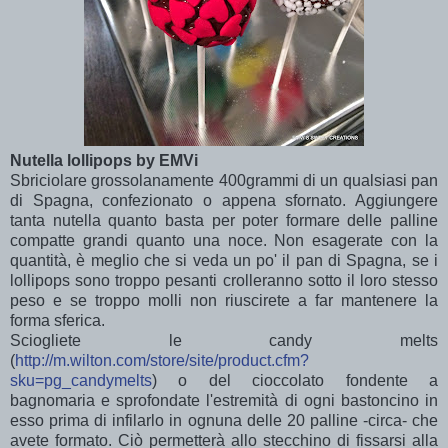
Nutella lollipops by EMVi
Sbriciolare grossolanamente 400grammi di un qualsiasi pan
di Spagna, confezionato o appena sfornato. Aggiungere
tanta nutella quanto basta per poter formare delle palline
compatte grandi quanto una noce. Non esagerate con la
quantità, è meglio che si veda un po' il pan di Spagna, se i
lollipops sono troppo pesanti crolleranno sotto il loro stesso
peso e se troppo molli non riuscirete a far mantenere la
forma sferica.
Sciogliete le candy melts
(
http://m.wilton.com/store/site/product.cfm?
sku=pg_candymelts
) o del cioccolato fondente a
bagnomaria e sprofondate l'estremità di ogni bastoncino in
esso prima di infilarlo in ognuna delle 20 palline -circa- che
avete formato. Ciò permetterà allo stecchino di fissarsi alla