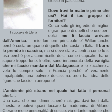
stesso in pasticceria.
Dove trovi le materie prime che
usi? Hai il tuo gruppo di
fornitori?
Cerco solo gli ingredienti migliori
e gran parte di quelli che uso per i
I cupcake di Elena
dolci
me li
faccio arrivare
dall’America:
il mio fornitore principale e’ Wilton anche
perché costa un quarto di quello che costa in Italia.
Il
burro
lo prendo in cascina
, ma si deve stare attenti a come lo si
usa perché per alcune ricette dolci, come i cupcake, ha un
sapore troppo forte.
Inoltre, s
ono innamorata della
vaniglia
che mi faccio mandare dal Madagascar
e lo zucchero a
velo lo compro solo in Francia perché e’ veramente
impalpabile, una polvere dolcissima…non hai idea delle
figure che faccio in aeroporto!
L'ambiente più strano nel quale hai fatto il personal
chef….
Una casa che non dimenticherò mai: guardavi fuori dalla
finestra e potevi quasi toccare la madonnina di Milano.
C’erano molte personalità di spicco, vip e tante modelle che