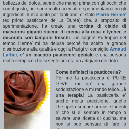
bellezza del dolce, sanno che mangi prima con gli occhi che
con il gusto, poi sono molto ricercati e sperimentano con gli
ingredienti. Il mio idolo per tanti anni e’ stato
Pierre Herme'
(ex primo pasticcere de La Duree) che, a proposito di
sperimentazione, ha creato una
tortina di cialde di
macarons giganti ripiene di crema alla rosa e lychee e
decorata con lamponi freschi
…un sogno! Purtroppo nel
tempo Herme' mi ha delusa perché ha scelto la grande
distribuzione alla qualità e oggi a Parigi vi consiglio
Arnaud
Larher,
e’
un maestro pasticcere geniale
e una persona
molto semplice che si sente ancora un artigiano dei dolci.
Come definisci la pasticceria?
Per me la pasticceria è PURE
LOVE: mi da’ una grande
soddisfazione e mi rende felice…
è
una terapia
! La pasticceria e’
anche molta precisione, quello
che ripeto sempre ai miei studenti
e' che si e' sempre in tempo a
salvare una ricetta di cucina, ma
non si può pensare di fare lo