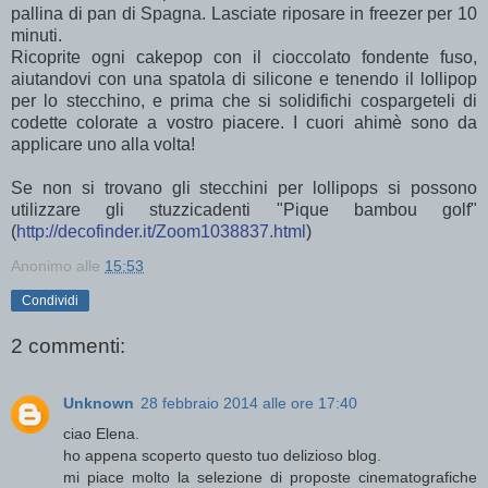
pallina di pan di Spagna. Lasciate riposare in freezer per 10
minuti.
Ricoprite ogni cakepop con il cioccolato fondente fuso,
aiutandovi con una spatola di silicone e tenendo il lollipop
per lo stecchino, e prima che si solidifichi cospargeteli di
codette colorate a vostro piacere. I cuori ahimè sono da
applicare uno alla volta!
Se non si trovano gli stecchini per lollipops si possono
utilizzare gli stuzzicadenti "Pique bambou golf"
(
http://decofinder.it/Zoom1038837.html
)
Anonimo
alle
15:53
Condividi
2 commenti:
Unknown
28 febbraio 2014 alle ore 17:40
ciao Elena.
ho appena scoperto questo tuo delizioso blog.
mi piace molto la selezione di proposte cinematografiche