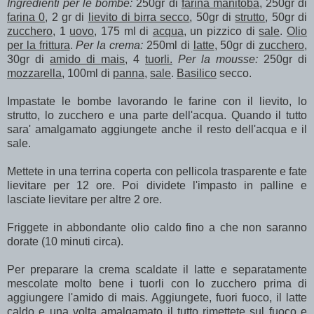
Ingredienti per le bombe:
250gr di
farina manitoba
, 250gr di
farina 0
, 2 gr di
lievito di birra secco
, 50gr di
strutto
, 50gr di
zucchero
, 1
uovo
, 175 ml di
acqua
, un pizzico di
sale
.
Olio
per la frittura
.
Per la crema:
250ml di
latte
, 50gr di
zucchero
,
30gr di
amido di mais
, 4
tuorli.
Per la mousse:
250gr di
mozzarella,
100ml di
panna
,
sale
.
Basilico
secco.
Impastate le bombe lavorando le farine con il lievito, lo
strutto, lo zucchero e una parte dell'acqua. Quando il tutto
sara' amalgamato aggiungete anche il resto dell'acqua e il
sale.
Mettete in una terrina coperta con pellicola trasparente e fate
lievitare per 12 ore. Poi dividete l'impasto in palline e
lasciate lievitare per altre 2 ore.
Friggete in abbondante olio caldo fino a che non saranno
dorate (10 minuti circa).
Per preparare la crema scaldate il latte e separatamente
mescolate molto bene i tuorli con lo zucchero prima di
aggiungere l'amido di mais. Aggiungete, fuori fuoco, il latte
caldo e una volta amalgamato il tutto rimettete sul fuoco e