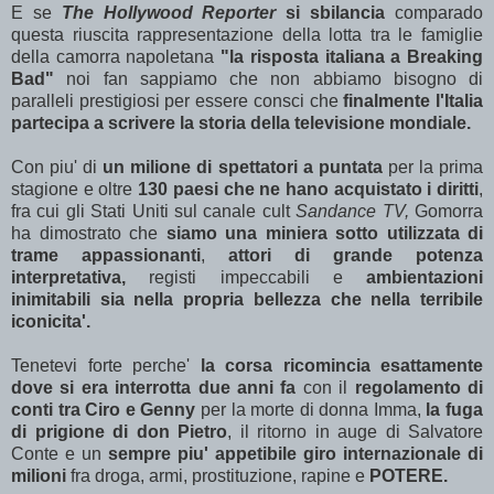
E se
The Hollywood Reporter
si sbilancia
comparado
questa riuscita rappresentazione della lotta tra le famiglie
della camorra napoletana
"la risposta italiana a Breaking
Bad"
noi fan sappiamo che non abbiamo bisogno di
paralleli prestigiosi per essere consci che
finalmente l'Italia
partecipa a scrivere la storia della televisione mondiale.
Con piu' di
un milione di spettatori a puntata
per la prima
stagione e oltre
130 paesi che ne hano acquistato i diritti
,
fra cui gli Stati Uniti sul canale cult
Sandance TV,
Gomorra
ha dimostrato che
siamo una miniera sotto utilizzata di
trame appassionanti
,
attori di grande potenza
interpretativa,
registi impeccabili e
ambientazioni
inimitabili sia nella propria bellezza che nella terribile
iconicita'.
Tenetevi forte perche'
la corsa ricomincia esattamente
dove si era interrotta due anni fa
con il
regolamento di
conti tra Ciro e Genny
per la morte di donna Imma,
la fuga
di prigione di don Pietro
, il ritorno in auge di Salvatore
Conte e un
sempre piu' appetibile giro internazionale di
milioni
fra droga, armi, prostituzione, rapine e
POTERE.