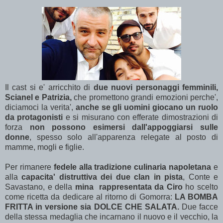
Il cast si e' arricchito di
due nuovi personaggi femminili,
Scianel e Patrizia,
che promettono grandi emozioni perche',
diciamoci la verita',
anche se gli uomini giocano un ruolo
da protagonisti
e si misurano con efferate dimostrazioni di
forza
non possono esimersi dall'appoggiarsi sulle
donne
, spesso solo all'apparenza relegate al posto di
mamme, mogli e figlie.
Per rimanere
fedele alla tradizione culinaria napoletana
e
alla
capacita' distruttiva dei due clan in pista
, Conte e
Savastano, e della
mina rappresentata da Ciro
ho scelto
come ricetta da dedicare al ritorno di Gomorra:
LA BOMBA
FRITTA in versione sia DOLCE CHE SALATA.
Due facce
della stessa medaglia che incarnano il nuovo e il vecchio, la