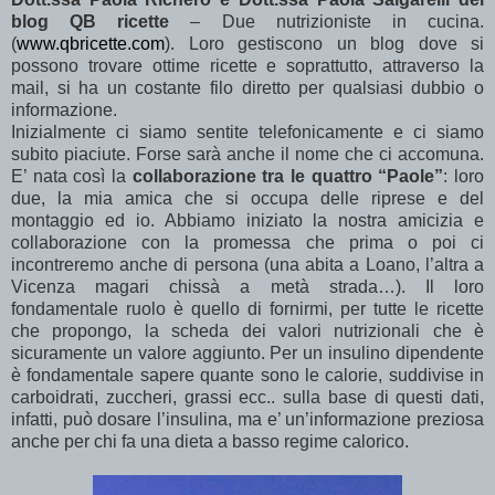
blog QB ricette
– Due nutrizioniste in cucina.
(
www.qbricette.com
). Loro gestiscono un blog dove si
possono trovare ottime ricette e soprattutto, attraverso la
mail, si ha un costante filo diretto per qualsiasi dubbio o
informazione.
Inizialmente ci siamo sentite telefonicamente e ci siamo
subito piaciute. Forse sarà anche il nome che ci accomuna.
E’ nata così la
collaborazione tra le quattro “Paole”
: loro
due, la mia amica che si occupa delle riprese e del
montaggio ed io. Abbiamo iniziato la nostra amicizia e
collaborazione con la promessa che prima o poi ci
incontreremo anche di persona (una abita a Loano, l’altra a
Vicenza magari chissà a metà strada…). Il loro
fondamentale ruolo è quello di fornirmi, per tutte le ricette
che propongo, la scheda dei valori nutrizionali che è
sicuramente un valore aggiunto. Per un insulino dipendente
è fondamentale sapere quante sono le calorie, suddivise in
carboidrati, zuccheri, grassi ecc.. sulla base di questi dati,
infatti, può dosare l’insulina, ma e’ un’informazione preziosa
anche per chi fa una dieta a basso regime calorico.