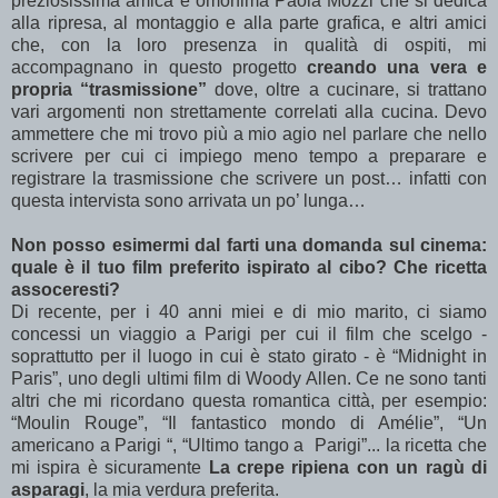
preziosissima amica e omonima Paola Mozzi che si dedica
alla ripresa, al montaggio e alla parte grafica, e altri amici
che, con la loro presenza in qualità di ospiti, mi
accompagnano in questo progetto
creando una vera e
propria “trasmissione”
dove, oltre a cucinare, si trattano
vari argomenti non strettamente correlati alla cucina. Devo
ammettere che mi trovo più a mio agio nel parlare che nello
scrivere per cui ci impiego meno tempo a preparare e
registrare la trasmissione che scrivere un post… infatti con
questa intervista sono arrivata un po’ lunga…
Non posso esimermi dal farti una domanda sul cinema:
quale è il tuo film preferito ispirato al cibo? Che ricetta
assoceresti?
Di recente, per i 40 anni miei e di mio marito, ci siamo
concessi un viaggio a Parigi per cui il film che scelgo -
soprattutto per il luogo in cui è stato girato - è “Midnight in
Paris”, uno degli ultimi film di Woody Allen. Ce ne sono tanti
altri che mi ricordano questa romantica città, per esempio:
“Moulin Rouge”, “Il fantastico mondo di Amélie”, “Un
americano a Parigi “, “Ultimo tango a Parigi”... la ricetta che
mi ispira è sicuramente
La crepe ripiena con un ragù di
asparagi
, la mia verdura preferita.