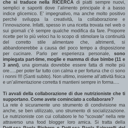
che si traduce nella RICERCA
di piatti sempre nuovi,
semplici e saporiti dove l’alimento principale è a basso
indice glicemico. E’ impegnativo, ma anche molto positivo
perché sviluppa la creatività, la collaborazione e
l’innovazione. Infatti, spesso in una ricetta trovata nel web o
sui giornali c’è sempre qualche modifica da fare. Proporre
ricette per lo più veloci ha lo scopo di stimolare la continuità
del corretto stile alimentare che, altrimenti, si
abbandonerebbe a causa del poco tempo a disposizione
per cucinare. Parlo per esperienza personale,
sono
impiegata part-time, moglie e mamma di due bimbe (11 e
3 anni)
, una giornata dovrebbe essere fatta di molte più
ore…..per poter far tutto con calma e per fortuna che ci sono
i nonni !!!! (Santi subito). Non ultimo, insieme all’attività fisica
e un’alimentazione corretta ti mantieni sempre in forma….
Ti avvali della collaborazione di due nutrizioniste che ti
supportano. Come avete cominciato a collaborare?
La rete è sicuramente uno strumento di condivisione ma
anche, se ben utilizzato, uno strumento di socializzazione.
Le nutrizioniste con cui collaboro le ho “scovate” nella rete
attraverso una food blogger loro amica. Si tratta della
Dott.ssa Paola Richero e Dott.ssa Paola Salgarelli del