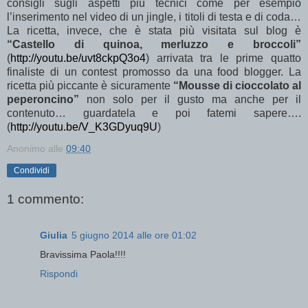
consigli sugli aspetti più tecnici come per esempio
l’inserimento nel video di un jingle, i titoli di testa e di coda…
La ricetta, invece, che è stata più visitata sul blog è
“Castello di quinoa, merluzzo e broccoli”
(
http://youtu.be/uvt8ckpQ3o4
)
arrivata tra le prime quatto
finaliste di un contest promosso da una food blogger. La
ricetta più piccante è sicuramente
“Mousse di cioccolato al
peperoncino”
non solo per il gusto ma anche per il
contenuto… guardatela e poi fatemi sapere….
(
http://youtu.be/V_K3GDyuq9U
)
Anonimo
alle
09:40
Condividi
1 commento:
Giulia
5 giugno 2014 alle ore 01:02
Bravissima Paola!!!!
Rispondi