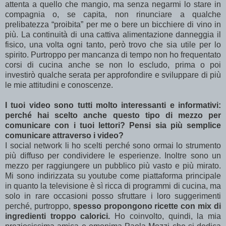
attenta a quello che mangio, ma senza negarmi lo stare in
compagnia o, se capita, non rinunciare a qualche
prelibatezza “proibita” per me o bere un bicchiere di vino in
più. La continuità di una cattiva alimentazione danneggia il
fisico, una volta ogni tanto, però trovo che sia utile per lo
spirito. Purtroppo per mancanza di tempo non ho frequentato
corsi di cucina anche se non lo escludo, prima o poi
investirò qualche serata per approfondire e sviluppare di più
le mie attitudini e conoscenze.
I tuoi video sono tutti molto interessanti e informativi:
perché hai scelto anche questo tipo di mezzo per
comunicare con i tuoi lettori? Pensi sia più semplice
comunicare attraverso i video?
I social network li ho scelti perché sono ormai lo strumento
più diffuso per condividere le esperienze. Inoltre sono un
mezzo per raggiungere un pubblico più vasto e più mirato.
Mi sono indirizzata su youtube come piattaforma principale
in quanto la televisione è sì ricca di programmi di cucina, ma
solo in rare occasioni posso sfruttare i loro suggerimenti
perché, purtroppo,
spesso propongono ricette con mix di
ingredienti troppo calorici.
Ho coinvolto, quindi, la mia