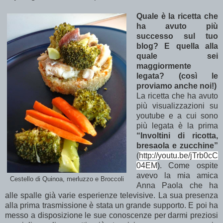
Quale è la ricetta che
ha avuto più
successo sul tuo
blog? E quella alla
quale sei
maggiormente
legata? (così le
proviamo anche noi!)
La ricetta che ha avuto
più visualizzazioni su
youtube e a cui sono
più legata è la prima
“Involtini di ricotta,
bresaola e zucchine”
(
http://youtu.be/jTrb0cC
04EM
)
. Come ospite
avevo la mia amica
Cestello di Quinoa, merluzzo e Broccoli
Anna Paola che ha
alle spalle già varie esperienze televisive. La sua presenza
alla prima trasmissione è stata un grande supporto. E poi ha
messo a disposizione le sue conoscenze per darmi preziosi