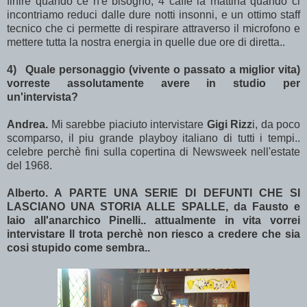
finire quando ce n'è bisogno, 4 caffè la mattina quando ci
incontriamo reduci dalle dure notti insonni, e un ottimo staff
tecnico che ci permette di respirare attraverso il microfono e
mettere tutta la nostra energia in quelle due ore di diretta..
4)
Quale personaggio (vivente o passato a miglior vita)
vorreste assolutamente avere in studio per
un'intervista?
Andrea.
Mi sarebbe piaciuto intervistare
Gigi Rizz
i, da poco
scomparso,
il piu grande playboy italiano di tutti i tempi..
celebre perchè fini sulla copertina di Newsweek nell'estate
del 1968.
Alberto. A PARTE UNA SERIE DI DEFUNTI CHE SI
LASCIANO UNA STORIA ALLE SPALLE, da Fausto e
Iaio all'anarchico Pinelli.. attualmente in vita vorrei
intervistare Il trota perchè non riesco a credere che sia
cosi stupido come sembra..