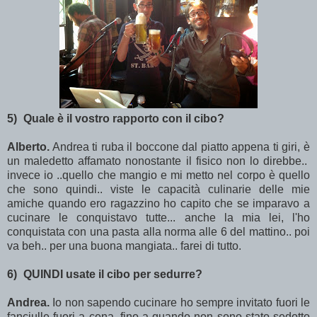
5)
Quale è il vostro rapporto con il cibo?
Alberto.
Andrea ti ruba il boccone dal piatto appena ti giri, è
un maledetto affamato nonostante il fisico non lo direbbe..
invece io ..quello che mangio e mi metto nel corpo è quello
che sono quindi.. viste le capacità culinarie delle mie
amiche quando ero ragazzino ho capito che se imparavo a
cucinare le conquistavo tutte... anche la mia lei, l'ho
conquistata con una pasta alla norma alle 6 del mattino.. poi
va beh.. per una buona mangiata.. farei di tutto.
6)
QUINDI
usate il cibo per sedurre?
Andrea.
Io non sapendo cucinare ho sempre invitato fuori le
fanciulle fuori a cena, fino a quando non sono stato sedotto