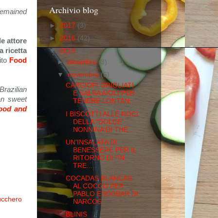
Archivio blog
 remained
►
2017
(3)
►
2016
(42)
e attore
a ricetta
▼
2015
(62)
ito
Food
►
dicembre
(3)
▼
novembre
(5)
CARCIOFI GRIGLIATI
razilian
E SALSA AIOLI PER
an sweet
TENERE LONTAN...
ood and
I BISCOTTI ALLE NOCI
DELLA "DOLCE"
NONNINA DI THE ...
UN'INSALATA DI
BENESSERE PER IL
RITORNO DI "IN
TRE...
COCADAS BLANCAS
AL COCCO PER
PABLO ESCOBAR DI
ucchero
NARCOS
BLINIS