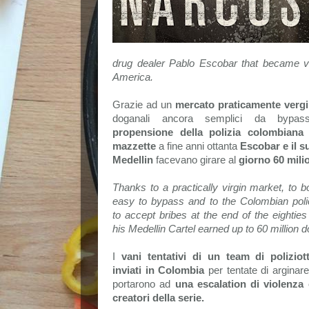
drug dealer Pablo Escobar that became ve
America.
Grazie ad un
mercato praticamente vergi
doganali ancora semplici da bypas
propensione della polizia colombiana 
mazzette
a fine anni ottanta
Escobar e il s
Medellin
facevano girare al
giorno 60 milio
Thanks to a practically virgin market, to b
easy to bypass and to the Colombian poli
to accept bribes at the end of the eightie
his Medellin Cartel earned up to 60 million d
I
vani tentativi di un team di poliziot
inviati in Colombia
per tentate di arginare
portarono ad
una escalation di violenza
creatori della serie.