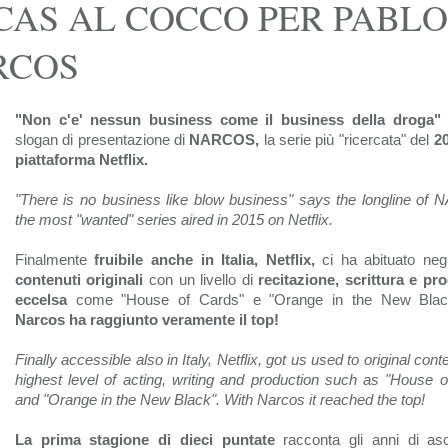
AS AL COCCO PER PABLO
RCOS
"Non c'e' nessun business come il business della droga"
r
slogan di presentazione di
NARCOS,
la serie più "ricercata" del
20
piattaforma Netflix.
"There is no business like blow business" says the longline of
the most "wanted" series aired in 2015 on Netflix.
Finalmente
fruibile anche in Italia, Netflix,
ci ha abituato negl
contenuti originali
con un livello di
recitazione, scrittura e pr
eccelsa
come "House of Cards" e "Orange in the New Bla
Narcos ha raggiunto veramente il top!
Finally accessible also in Italy, Netflix, got us used to original cont
highest level of acting, writing and production such as "House 
and "Orange in the New Black". With Narcos it reached the top!
La prima stagione di dieci puntate
racconta gli anni di as