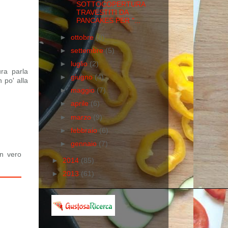
SOTTOCOPERTURA
TRAVESTITI DA
PANCAKES PER "...
►
ottobre
(8)
►
settembre
(5)
►
luglio
(2)
ura parla
►
giugno
(4)
 po' alla
►
maggio
(7)
►
aprile
(6)
►
marzo
(9)
►
febbraio
(6)
►
gennaio
(7)
n vero
►
2014
(85)
►
2013
(61)