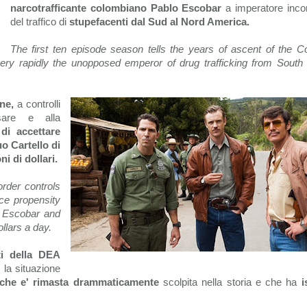
narcotrafficante colombiano Pablo Escobar
a imperatore inco
del traffico di
stupefacenti dal Sud al Nord America.
The first ten episode season tells the years of ascent of the C
ry rapidly the unopposed emperor of drug trafficking from South 
ne,
a controlli
sare e alla
di accettare
uo Cartello di
ni di dollari.
order controls
ce propensity
s Escobar and
ollars a day.
ti della DEA
 la situazione
 che e' rimasta drammaticamente
scolpita nella storia e che ha
i