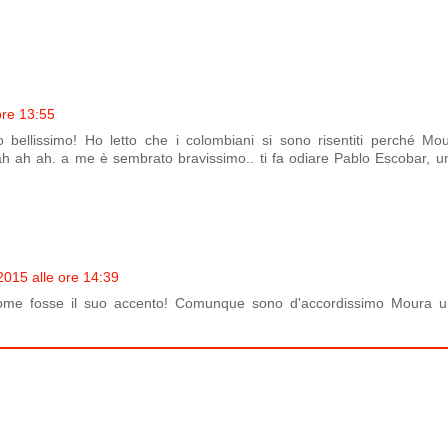
ore 13:55
ro bellissimo! Ho letto che i colombiani si sono risentiti perché Mo
 ah ah ah. a me è sembrato bravissimo.. ti fa odiare Pablo Escobar, un
015 alle ore 14:39
come fosse il suo accento! Comunque sono d'accordissimo Moura u