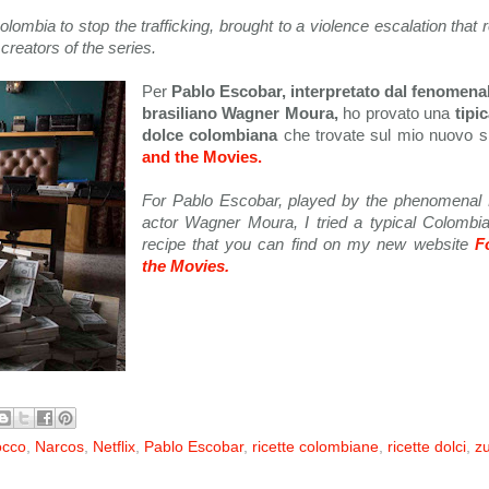
ombia to stop the trafficking, brought to a violence escalation that
 creators of the series.
Per
Pablo Escobar, interpretato dal fenomenal
brasiliano Wagner Moura,
ho provato una
tipic
dolce colombiana
che trovate sul mio nuovo s
and the Movies.
For Pablo Escobar, played by the phenomenal B
actor Wagner Moura, I tried a typical Colombi
recipe that you can find on my new website
F
the Movies.
cocco
,
Narcos
,
Netflix
,
Pablo Escobar
,
ricette colombiane
,
ricette dolci
,
z