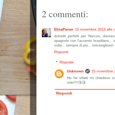
2 commenti:
ElisaPavan
15 novembre 2015 alle 
dolcetti perfetti per Narcos, davve
spagnolo con l'accento brasiliano...
volta... sempre di più... meraviglioso!
Rispondi
Risposte
Unknown
15 novembre 2
He he infatti mi chiedevo 
mito!!!!😘😘
Rispondi